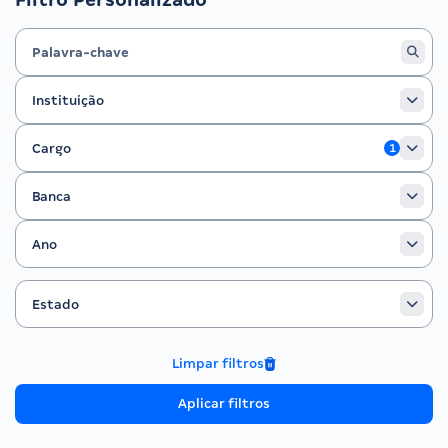
Instituição
Instituição
Cargo
Cargo
1
Banca
Banca
Ano
Ano
Estado
Filtrar por Estado
Estado
Limpar filtros
Aplicar filtros