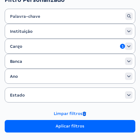
Instituição
Instituição
Cargo
Cargo
1
Banca
Banca
Ano
Ano
Estado
Filtrar por Estado
Estado
Limpar filtros
Aplicar filtros