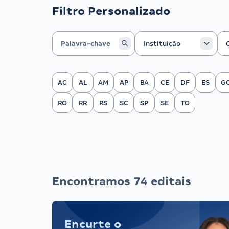
Filtro Personalizado
Instituição
Ca
Instituição
Filtrar por Estado
AC
AL
AM
AP
BA
CE
DF
ES
G
RO
RR
RS
SC
SP
SE
TO
Encontramos 74 editais
Encurte o