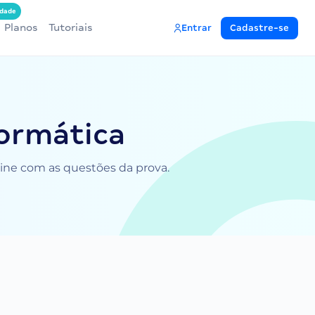
dade
Planos
Tutoriais
Entrar
Cadastre-se
formática
nline com as questões da prova.