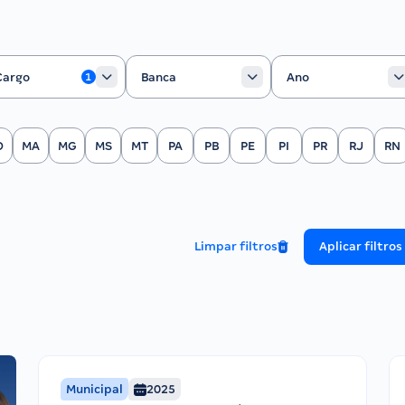
rgo
Banca
Ano
Cargo
Banca
Ano
1
O
MA
MG
MS
MT
PA
PB
PE
PI
PR
RJ
RN
Limpar filtros
Aplicar filtros
Municipal
2025