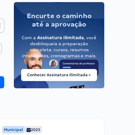
Encurte o caminho
até a aprovação
Com a
Assinatura Ilimitada
, você
desbloqueia a preparação
completa: cursos, resumos
inteligentes, cronogramas e mais.
Conhecer Assinatura Ilimitada
Municipal
2025