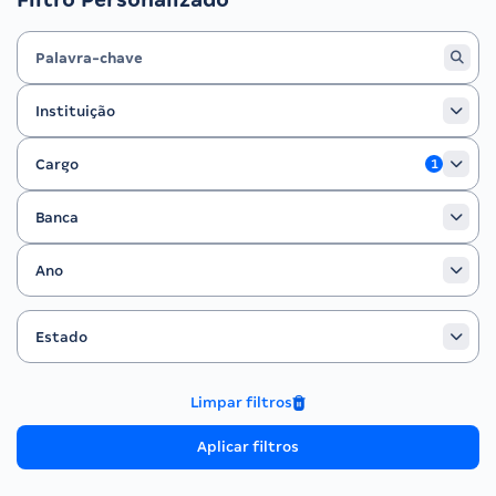
Instituição
Instituição
Cargo
Cargo
1
Banca
Banca
Ano
Ano
Estado
Filtrar por Estado
Estado
Limpar filtros
Aplicar filtros