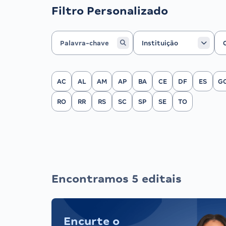
Filtro Personalizado
Instituição
Ca
Instituição
Filtrar por Estado
AC
AL
AM
AP
BA
CE
DF
ES
G
RO
RR
RS
SC
SP
SE
TO
Encontramos 5 editais
Encurte o