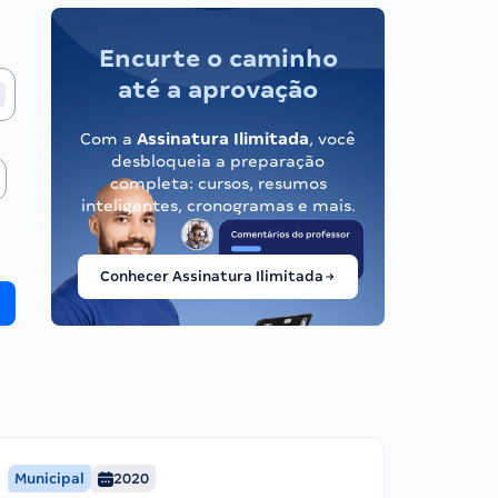
Encurte o caminho
até a aprovação
Com a
Assinatura Ilimitada
, você
desbloqueia a preparação
completa: cursos, resumos
inteligentes, cronogramas e mais.
Conhecer Assinatura Ilimitada
Municipal
2020