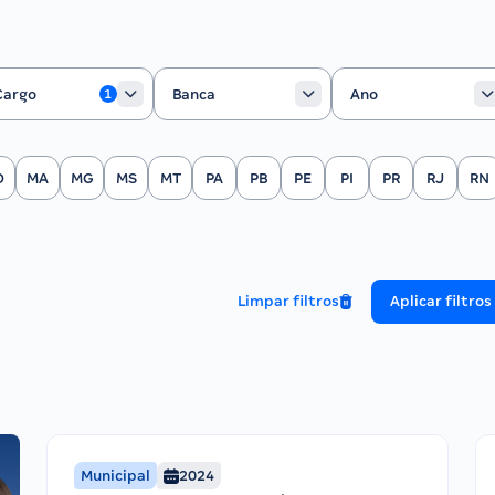
rgo
Banca
Ano
Cargo
Banca
Ano
1
O
MA
MG
MS
MT
PA
PB
PE
PI
PR
RJ
RN
Limpar filtros
Aplicar filtros
Municipal
2024