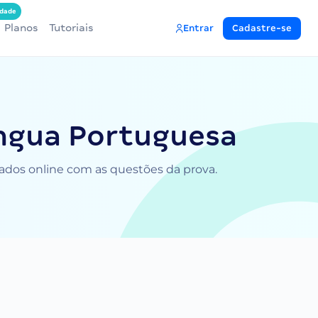
dade
Planos
Tutoriais
Entrar
Cadastre-se
íngua Portuguesa
lados online com as questões da prova.