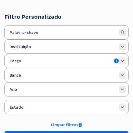
Filtro Personalizado
Instituição
Instituição
Cargo
Cargo
1
Banca
Banca
Ano
Ano
Estado
Filtrar por Estado
Estado
Limpar filtros