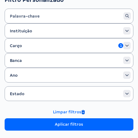
Instituição
Instituição
Cargo
Cargo
1
Banca
Banca
Ano
Ano
Estado
Filtrar por Estado
Estado
Limpar filtros
Aplicar filtros