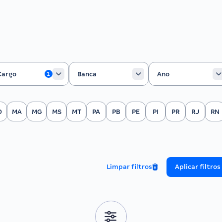
rgo
Banca
Ano
Cargo
Banca
Ano
1
O
MA
MG
MS
MT
PA
PB
PE
PI
PR
RJ
RN
Limpar filtros
Aplicar filtros