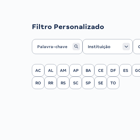
Filtro Personalizado
Instituição
Ca
Instituição
Filtrar por Estado
AC
AL
AM
AP
BA
CE
DF
ES
G
RO
RR
RS
SC
SP
SE
TO