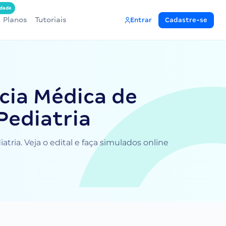
dade
Planos
Tutoriais
Entrar
Cadastre-se
cia Médica de
Pediatria
ria. Veja o edital e faça simulados online