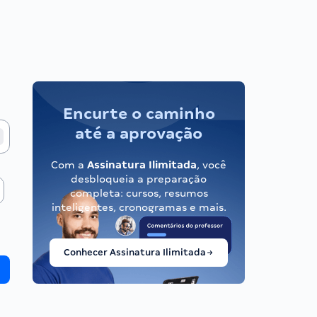
Encurte o caminho
até a aprovação
Com a
Assinatura Ilimitada
, você
desbloqueia a preparação
completa: cursos, resumos
inteligentes, cronogramas e mais.
Conhecer Assinatura Ilimitada