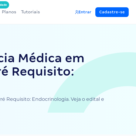
dade
Planos
Tutoriais
Entrar
Cadastre-se
cia Médica em
é Requisito:
Requisito: Endocrinologia. Veja o edital e