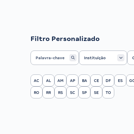
Filtro Personalizado
Instituição
Ca
Instituição
Filtrar por Estado
AC
AL
AM
AP
BA
CE
DF
ES
G
RO
RR
RS
SC
SP
SE
TO