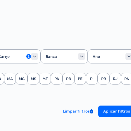
rgo
Banca
Ano
Cargo
Banca
Ano
1
O
MA
MG
MS
MT
PA
PB
PE
PI
PR
RJ
RN
Limpar filtros
Aplicar filtros