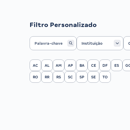
Filtro Personalizado
Instituição
Ca
Instituição
Filtrar por Estado
AC
AL
AM
AP
BA
CE
DF
ES
G
RO
RR
RS
SC
SP
SE
TO