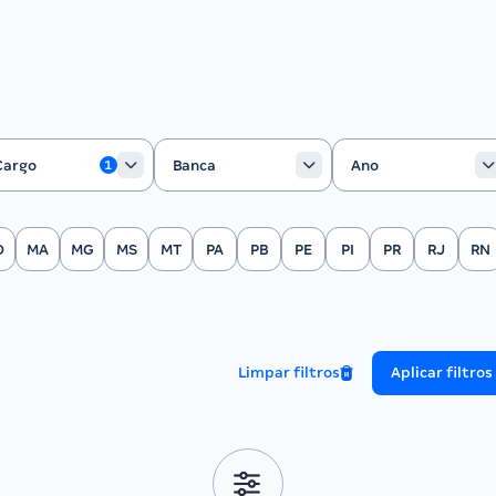
rgo
Banca
Ano
Cargo
Banca
Ano
1
O
MA
MG
MS
MT
PA
PB
PE
PI
PR
RJ
RN
Limpar filtros
Aplicar filtros