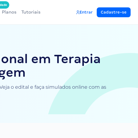
dade
Planos
Tutoriais
Entrar
Cadastre-se
ional em Terapia
agem
eja o edital e faça simulados online com as