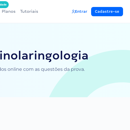
dade
Planos
Tutoriais
Entrar
Cadastre-se
inolaringologia
ados online com as questões da prova.