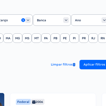
rgo
Banca
Ano
Cargo
Banca
Ano
1
O
MA
MG
MS
MT
PA
PB
PE
PI
PR
RJ
RN
Limpar filtros
Aplicar filtros
Federal
2006