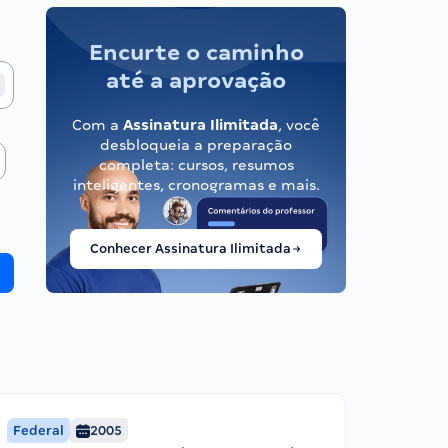
Encurte o caminho
até a aprovação
Com a
Assinatura Ilimitada
, você
desbloqueia a preparação
completa: cursos, resumos
inteligentes, cronogramas e mais.
Conhecer Assinatura Ilimitada
Federal
2005