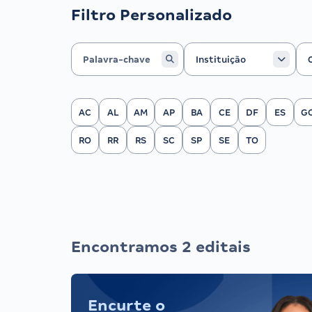
Filtro Personalizado
Instituição
Ca
Instituição
Filtrar por Estado
AC
AL
AM
AP
BA
CE
DF
ES
G
RO
RR
RS
SC
SP
SE
TO
Encontramos 2 editais
Encurte o