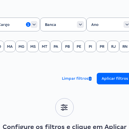
rgo
Banca
Ano
Cargo
Banca
Ano
1
O
MA
MG
MS
MT
PA
PB
PE
PI
PR
RJ
RN
Limpar filtros
Aplicar filtros
Configure os filtros e clique em Aplicar