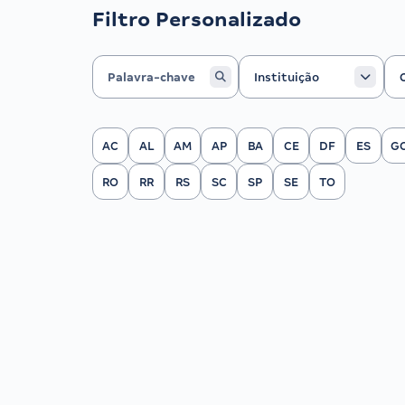
Filtro Personalizado
Instituição
Ca
Instituição
Filtrar por Estado
AC
AL
AM
AP
BA
CE
DF
ES
G
RO
RR
RS
SC
SP
SE
TO