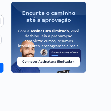
Encurte o caminho
até a aprovação
Com a
Assinatura Ilimitada
, você
desbloqueia a preparação
completa: cursos, resumos
inteligentes, cronogramas e mais.
Conhecer Assinatura Ilimitada