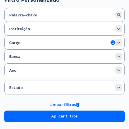
Instituição
Instituição
Cargo
Cargo
1
Banca
Banca
Ano
Ano
Estado
Filtrar por Estado
Estado
Limpar filtros
Aplicar filtros