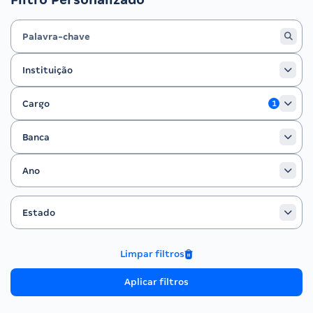
Instituição
Instituição
Cargo
Cargo
1
Banca
Banca
Ano
Ano
Estado
Filtrar por Estado
Estado
Limpar filtros
Aplicar filtros