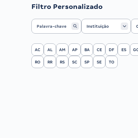
Filtro Personalizado
Instituição
Ca
Instituição
Filtrar por Estado
AC
AL
AM
AP
BA
CE
DF
ES
G
RO
RR
RS
SC
SP
SE
TO