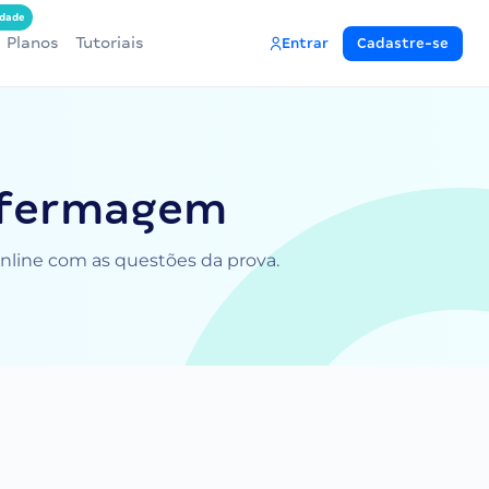
dade
Planos
Tutoriais
Entrar
Cadastre-se
Enfermagem
online com as questões da prova.