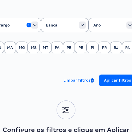
rgo
Banca
Ano
Cargo
Banca
Ano
1
O
MA
MG
MS
MT
PA
PB
PE
PI
PR
RJ
RN
Limpar filtros
Aplicar filtros
Configure os filtros e clique em Aplicar