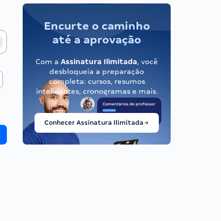
Encurte o caminho
até a aprovação
Com a
Assinatura Ilimitada
, você
desbloqueia a preparação
completa: cursos, resumos
inteligentes, cronogramas e mais.
Conhecer Assinatura Ilimitada