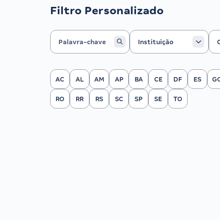
Filtro Personalizado
Instituição
Ca
Instituição
Filtrar por Estado
AC
AL
AM
AP
BA
CE
DF
ES
G
RO
RR
RS
SC
SP
SE
TO