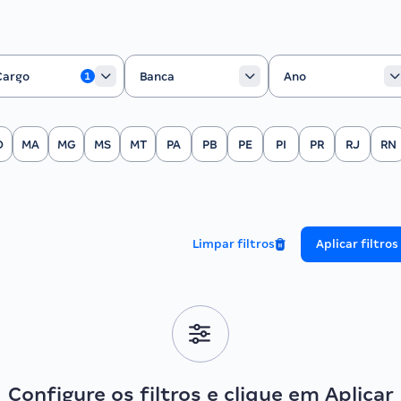
rgo
Banca
Ano
Cargo
Banca
Ano
1
O
MA
MG
MS
MT
PA
PB
PE
PI
PR
RJ
RN
Limpar filtros
Aplicar filtros
Configure os filtros e clique em Aplicar