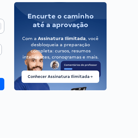
Encurte o caminho
até a aprovação
Com a
Assinatura Ilimitada
, você
desbloqueia a preparação
completa: cursos, resumos
inteligentes, cronogramas e mais.
Conhecer Assinatura Ilimitada