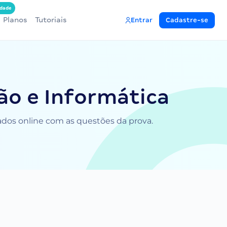
dade
Planos
Tutoriais
Entrar
Cadastre-se
ão e Informática
lados online com as questões da prova.