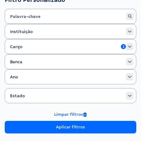
Instituição
Instituição
Cargo
Cargo
1
Banca
Banca
Ano
Ano
Estado
Filtrar por Estado
Estado
Limpar filtros
Aplicar filtros