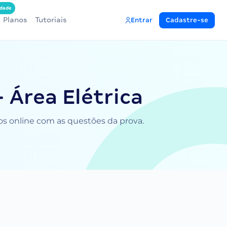
dade
Planos
Tutoriais
Entrar
Cadastre-se
 Área Elétrica
dos online com as questões da prova.