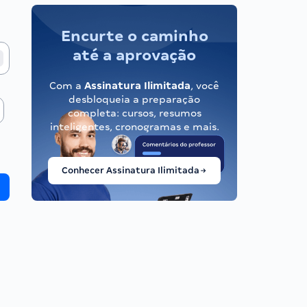
Encurte o caminho
até a aprovação
Com a
Assinatura Ilimitada
, você
desbloqueia a preparação
completa: cursos, resumos
inteligentes, cronogramas e mais.
Conhecer Assinatura Ilimitada