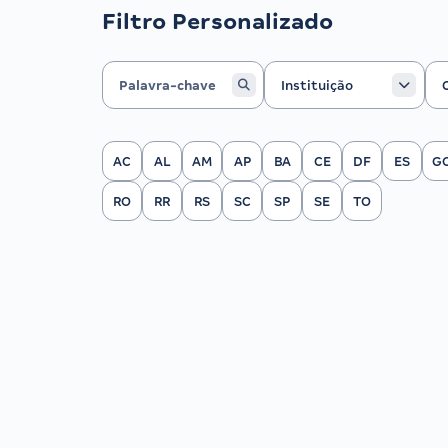
Filtro Personalizado
Instituição
Ca
Instituição
Filtrar por Estado
AC
AL
AM
AP
BA
CE
DF
ES
G
RO
RR
RS
SC
SP
SE
TO