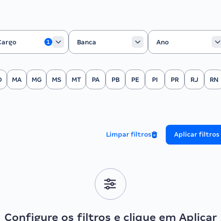
rgo
Banca
Ano
Cargo
Banca
Ano
1
O
MA
MG
MS
MT
PA
PB
PE
PI
PR
RJ
RN
Limpar filtros
Aplicar filtros
Configure os filtros e clique em Aplicar