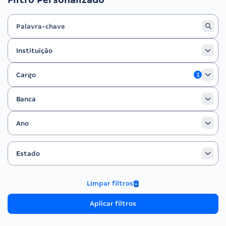
Instituição
Instituição
Cargo
Cargo
1
Banca
Banca
Ano
Ano
Estado
Filtrar por Estado
Estado
Limpar filtros
Aplicar filtros