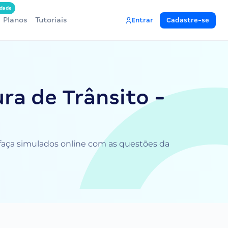
dade
Planos
Tutoriais
Entrar
Cadastre-se
ra de Trânsito -
e faça simulados online com as questões da