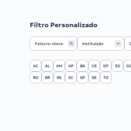
Filtro Personalizado
Instituição
Ca
Instituição
Filtrar por Estado
AC
AL
AM
AP
BA
CE
DF
ES
G
RO
RR
RS
SC
SP
SE
TO