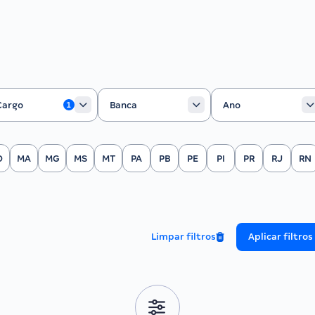
rgo
Banca
Ano
Cargo
Banca
Ano
1
O
MA
MG
MS
MT
PA
PB
PE
PI
PR
RJ
RN
Limpar filtros
Aplicar filtros