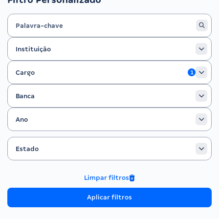
Instituição
Instituição
Cargo
Cargo
1
Banca
Banca
Ano
Ano
Estado
Filtrar por Estado
Estado
Limpar filtros
Aplicar filtros