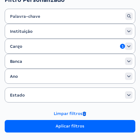
Instituição
Instituição
Cargo
Cargo
1
Banca
Banca
Ano
Ano
Estado
Filtrar por Estado
Estado
Limpar filtros
Aplicar filtros