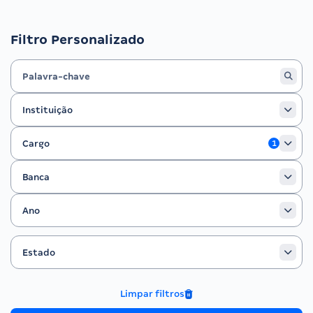
Filtro Personalizado
Instituição
Instituição
Cargo
Cargo
1
Banca
Banca
Ano
Ano
Estado
Filtrar por Estado
Estado
Limpar filtros