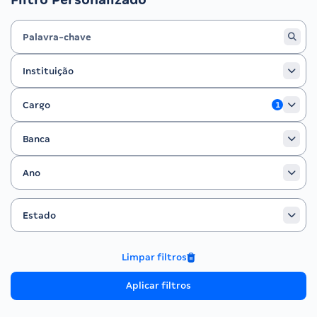
Instituição
Instituição
Cargo
Cargo
1
Banca
Banca
Ano
Ano
Estado
Filtrar por Estado
Estado
Limpar filtros
Aplicar filtros