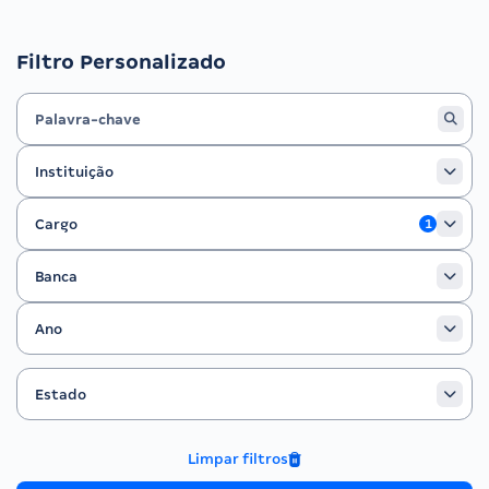
Filtro Personalizado
Instituição
Instituição
Cargo
Cargo
1
Banca
Banca
Ano
Ano
Estado
Filtrar por Estado
Estado
Limpar filtros