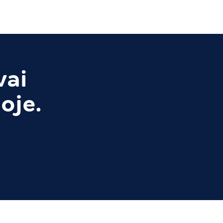
vai
oje.