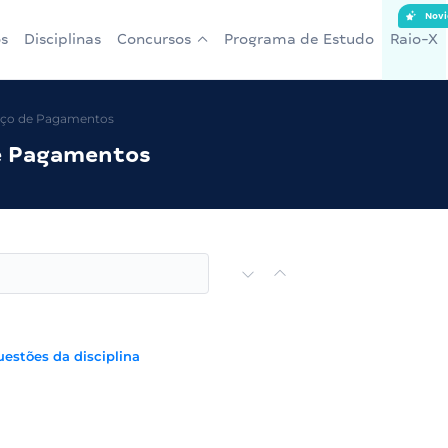
Novi
s
Disciplinas
Concursos
Programa de Estudo
Raio-X
nço de Pagamentos
e Pagamentos
uestões da disciplina