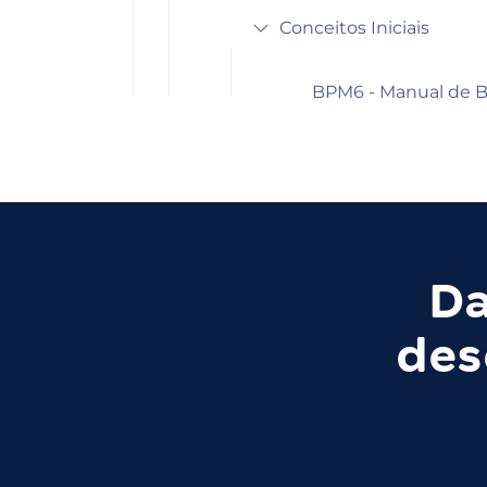
Conceitos Iniciais
BPM6 - Manual de 
Da
des