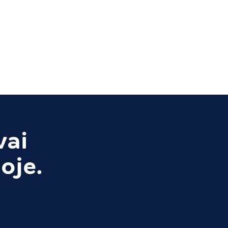
vai
oje.