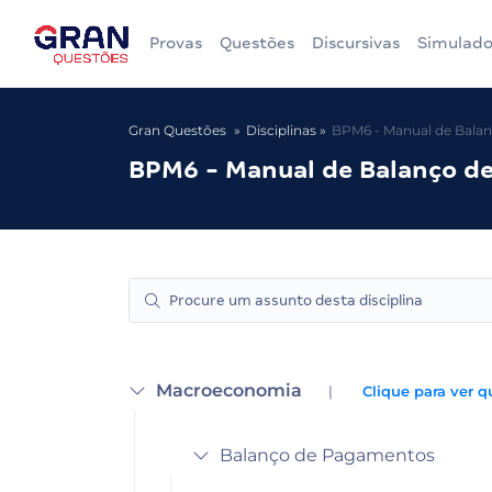
Provas
Questões
Discursivas
Simulado
Gran Questões
Disciplinas
BPM6 - Manual de Bala
BPM6 - Manual de Balanço d
Macroeconomia
|
Clique para ver q
Balanço de Pagamentos