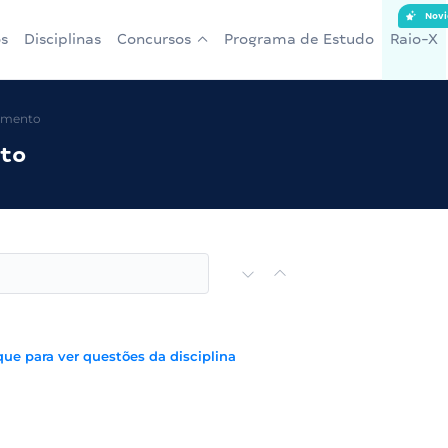
Novi
s
Disciplinas
Concursos
Programa de Estudo
Raio-X
amento
to
que para ver questões da disciplina