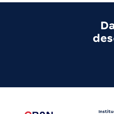
Da
des
Institu