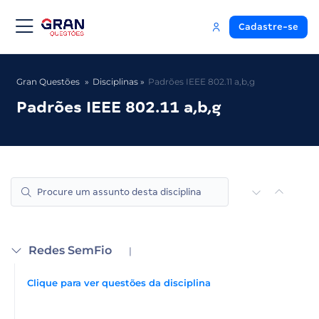
Cadastre-se
Gran Questões
Disciplinas
Padrões IEEE 802.11 a,b,g
Padrões IEEE 802.11 a,b,g
Redes SemFio
|
Clique para ver questões da disciplina