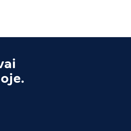
vai
oje.