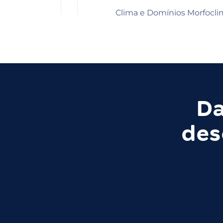
Clima e Domínios Morfocli
Da
des