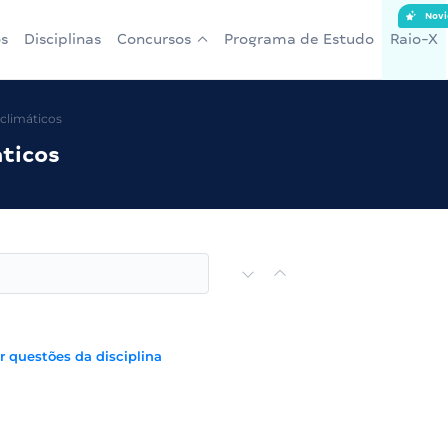
Novi
s
Disciplinas
Concursos
Programa de Estudo
Raio-X
climáticos
ticos
r questões da disciplina