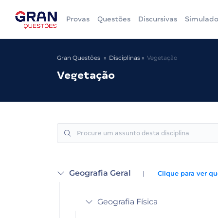
Provas
Questões
Discursivas
Simulado
Gran Questões
Disciplinas
Vegetação
Vegetação
Geografia Geral
|
Clique para ver qu
Geografia Física