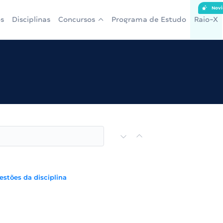
Novi
s
Disciplinas
Concursos
Programa de Estudo
Raio-X
estões da disciplina