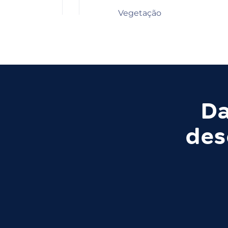
Vegetação
Da
des