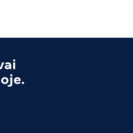
vai
oje.