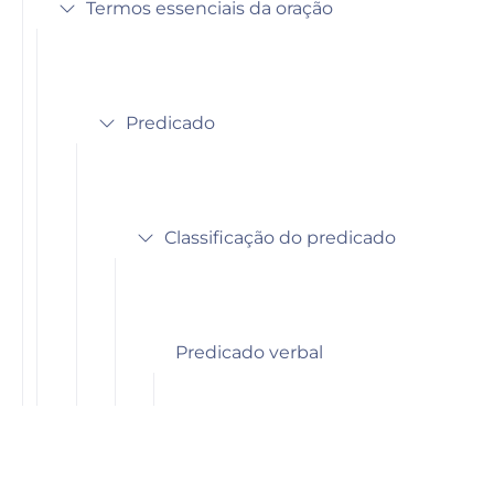
Termos essenciais da oração
Predicado
Classificação do predicado
Predicado verbal