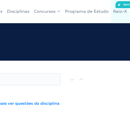
Novi
s
Disciplinas
Concursos
Programa de Estudo
Raio-X
para ver questões da disciplina