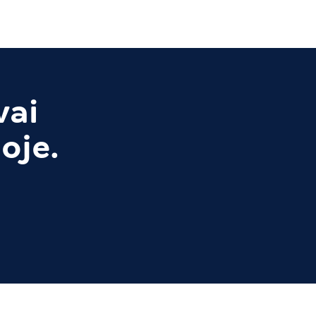
vai
oje.