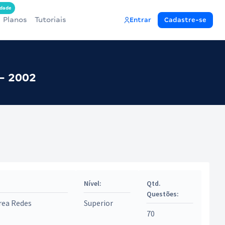
dade
Planos
Tutoriais
Entrar
Cadastre-se
 - 2002
Nível:
Qtd.
Questões:
Área Redes
Superior
70