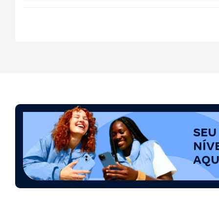
SEU
NÍV
AQU