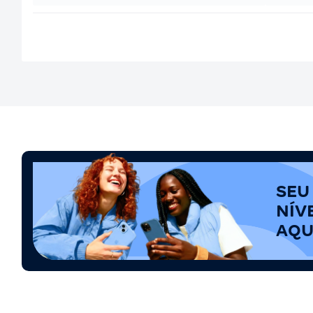
SEU
NÍV
AQU