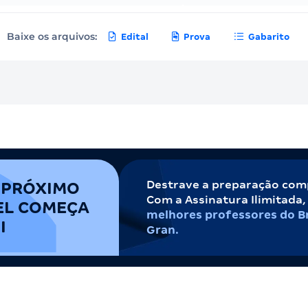
Baixe os arquivos:
Edital
Prova
Gabarito
Destrave a preparação com
 PRÓXIMO
Com a Assinatura Ilimitada
EL COMEÇA
melhores professores do Br
I
Gran.