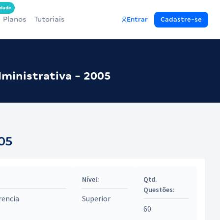
dade
Planos
Tutoriais
Entrar
Cadastre-se
ministrativa - 2005
05
Nível:
Qtd.
Questões:
rencia
Superior
60