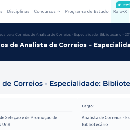
Novi
s
Disciplinas
Concursos
Programa de Estudo
Raio-X
 para Correios de Analista de Correios - Especialidade: Bibliotecário - 201
s de Analista de Correios - Especialida
e Correios - Especialidade: Bibliotec
Cargo:
de Seleção e de Promoção de
Analista de Correios - Es
s UnB
Bibliotecário