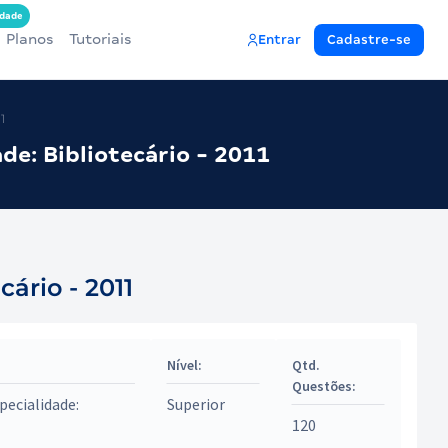
dade
Planos
Tutoriais
Entrar
Cadastre-se
1
de: Bibliotecário - 2011
ário - 2011
Nível:
Qtd.
Questões:
pecialidade:
Superior
120