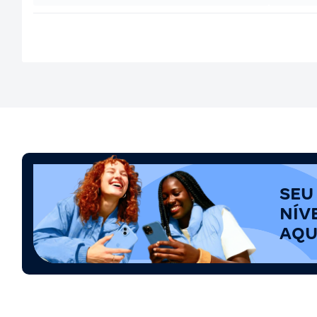
SEU
NÍV
AQU