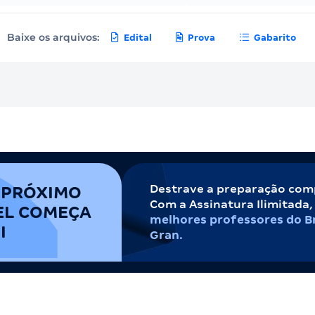
Baixe os arquivos:
Edital
Prova
Gabarito
Destrave a preparação com
 PRÓXIMO
Com a Assinatura Ilimitada
EL COMEÇA
melhores professores do Br
I
Gran.