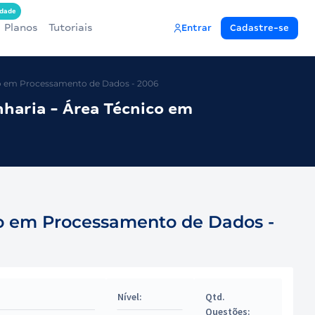
dade
Planos
Tutoriais
Entrar
Cadastre-se
co em Processamento de Dados - 2006
haria - Área Técnico em
co em Processamento de Dados -
Nível:
Qtd.
Questões: