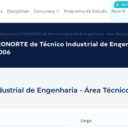
Novi
s
Disciplinas
Concursos
Programa de Estudo
Raio-X
da para ELETRONORTE de Técnico Industrial de Engenharia - Área Técni
NORTE de Técnico Industrial de Engen
006
ustrial de Engenharia - Área Técni
Cargo: