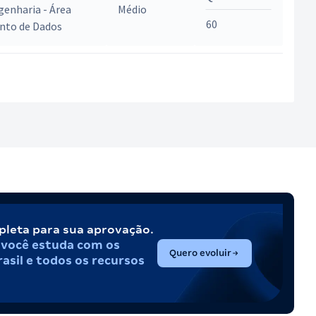
genharia - Área
Médio
60
nto de Dados
pleta para sua aprovação.
,
você estuda com os
(abre em nova aba)
Quero evoluir
asil e todos os recursos