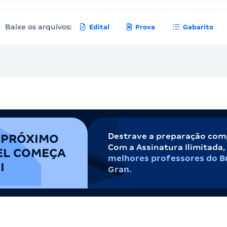
Baixe os arquivos:
Edital
Prova
Gabarito
Destrave a preparação com
 PRÓXIMO
Com a Assinatura Ilimitada
EL COMEÇA
melhores professores do Br
I
Gran.