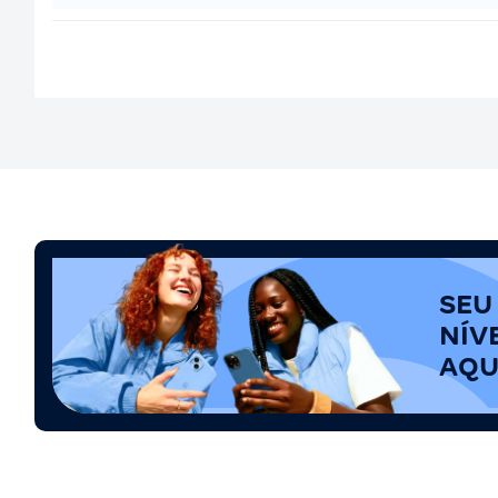
SEU
NÍV
AQU