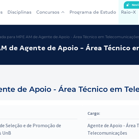
Novi
s
Disciplinas
Concursos
Programa de Estudo
Raio-X
da para MPE AM de Agente de Apoio - Área Técnico em Telecomunicações
M de Agente de Apoio - Área Técnico e
te de Apoio - Área Técnico em Tel
Cargo:
de Seleção e de Promoção de
Agente de Apoio - Área 
s UnB
Telecomunicações