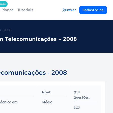
dade
Planos
Tutoriais
Entrar
Cadastre-se
 - 2008
m Telecomunicações - 2008
ecomunicações - 2008
Nível:
Qtd.
Questões:
Técnico em
Médio
120