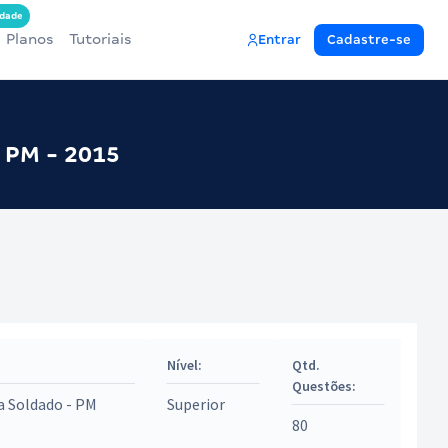
dade
Planos
Tutoriais
Entrar
Cadastre-se
- PM - 2015
Nível:
Qtd.
Questões:
a Soldado - PM
Superior
80