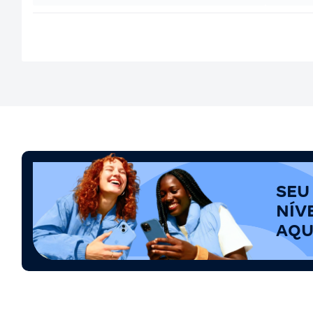
SEU
NÍV
AQU