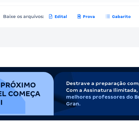
Baixe os arquivos:
Edital
Prova
Gabarito
Destrave a preparação com
 PRÓXIMO
Com a Assinatura Ilimitada
EL COMEÇA
melhores professores do Br
I
Gran.