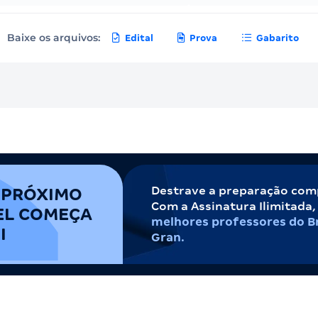
Baixe os arquivos:
Edital
Prova
Gabarito
Destrave a preparação com
 PRÓXIMO
Com a Assinatura Ilimitada
EL COMEÇA
melhores professores do Br
I
Gran.