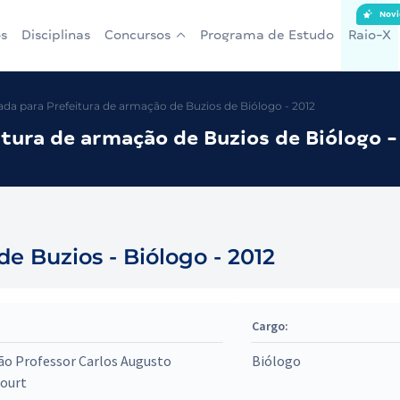
Novi
s
Disciplinas
Concursos
Programa de Estudo
Raio-X
a para Prefeitura de armação de Buzios de Biólogo - 2012
tura de armação de Buzios de Biólogo -
e Buzios - Biólogo - 2012
Cargo:
ão Professor Carlos Augusto
Biólogo
court