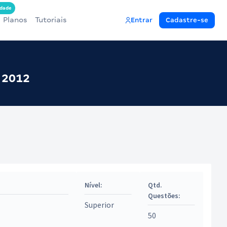
dade
Planos
Tutoriais
Entrar
Cadastre-se
 2012
Nível:
Qtd.
Questões:
Superior
50