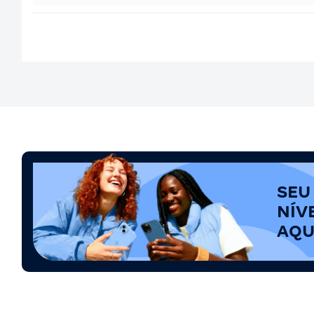
SEU
NÍV
AQU