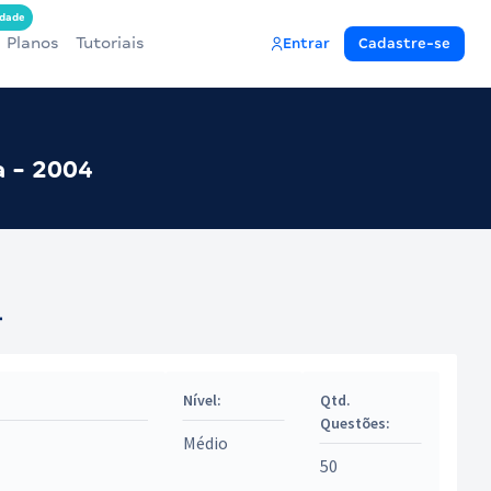
dade
Planos
Tutoriais
Entrar
Cadastre-se
a - 2004
4
Nível:
Qtd.
Questões:
Médio
50