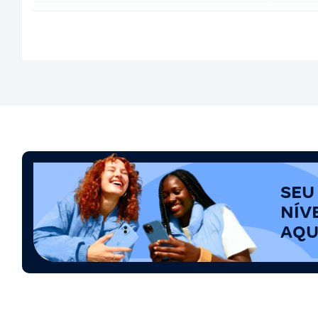
SEU
NÍV
AQU