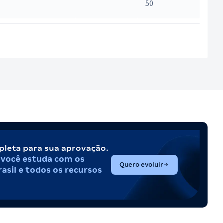
50
pleta para sua aprovação.
,
você estuda com os
(abre em nova aba)
Quero evoluir
asil e todos os recursos