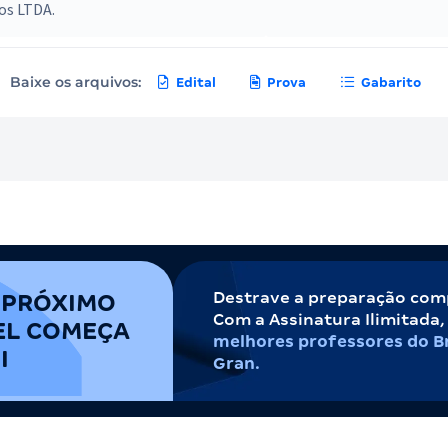
s LTDA.
Baixe os arquivos:
Edital
Prova
Gabarito
Destrave a preparação com
 PRÓXIMO
Com a Assinatura Ilimitada
EL COMEÇA
melhores professores do Br
I
Gran.