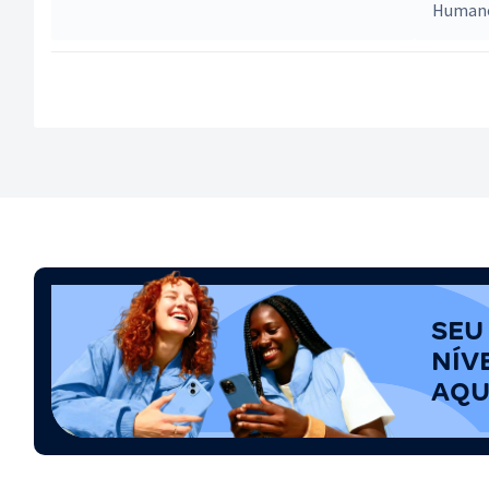
Humano
SEU
NÍV
AQU