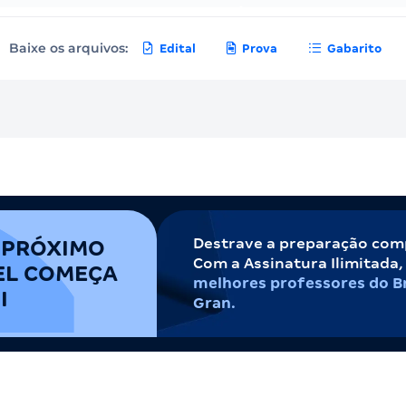
Baixe os arquivos:
Edital
Prova
Gabarito
Destrave a preparação com
 PRÓXIMO
Com a Assinatura Ilimitada
EL COMEÇA
melhores professores do Br
I
Gran.