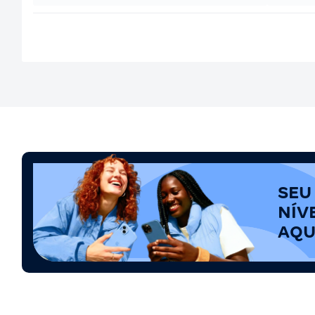
SEU
NÍV
AQU