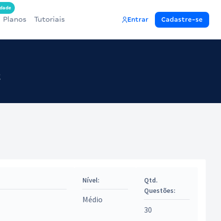
dade
Planos
Tutoriais
Entrar
Cadastre-se
2
Nível:
Qtd.
Questões:
Médio
30