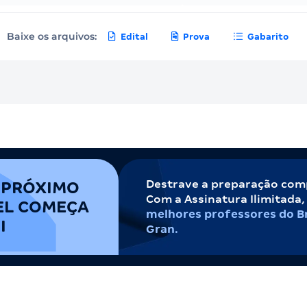
Baixe os arquivos:
Edital
Prova
Gabarito
Destrave a preparação com
 PRÓXIMO
Com a Assinatura Ilimitada
EL COMEÇA
melhores professores do Br
I
Gran.