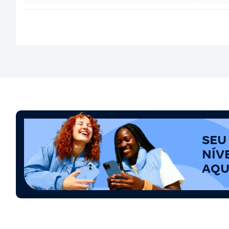
SEU
NÍV
AQU