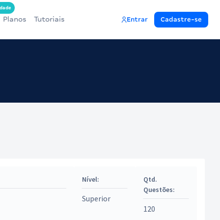
dade
Planos
Tutoriais
Entrar
Cadastre-se
Nível:
Qtd.
Questões:
Superior
120