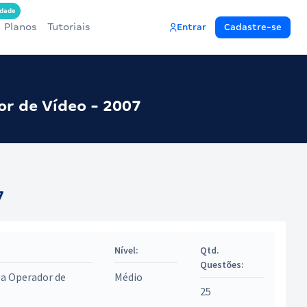
dade
Planos
Tutoriais
Entrar
Cadastre-se
or de Vídeo - 2007
7
Nível:
Qtd.
Questões:
ea Operador de
Médio
25