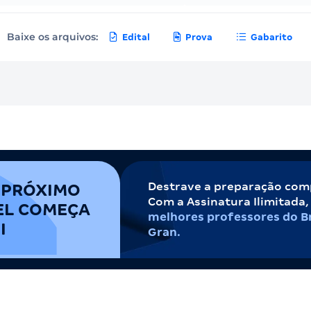
Baixe os arquivos:
Edital
Prova
Gabarito
Destrave a preparação com
 PRÓXIMO
Com a Assinatura Ilimitada
EL COMEÇA
melhores professores do Br
I
Gran.