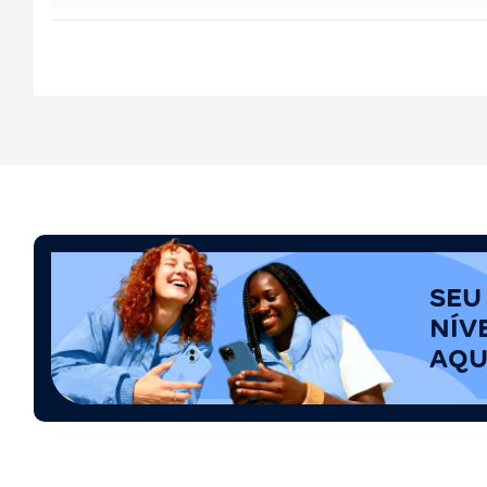
SEU
NÍV
AQU