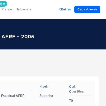
dade
Planos
Tutoriais
Entrar
Cadastre-se
l AFRE - 2005
Nível:
Qtd.
Questões:
a Estadual AFRE
Superior
70