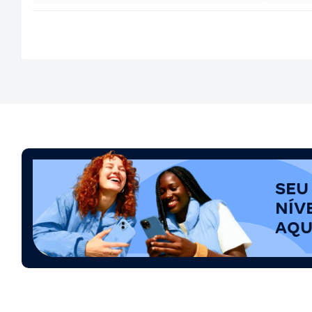
SEU
NÍV
AQU