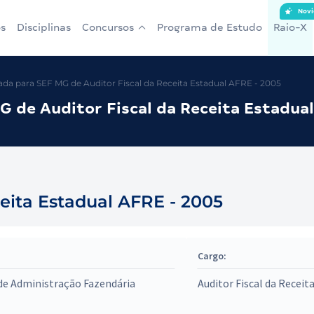
Novi
s
Disciplinas
Concursos
Programa de Estudo
Raio-X
a para SEF MG de Auditor Fiscal da Receita Estadual AFRE - 2005
 de Auditor Fiscal da Receita Estadua
ceita Estadual AFRE - 2005
Cargo:
de Administração Fazendária
Auditor Fiscal da Receit