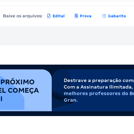
Baixe os arquivos:
Edital
Prova
Gabarito
Destrave a preparação com
 PRÓXIMO
Com a Assinatura Ilimitada
EL COMEÇA
melhores professores do Br
I
Gran.