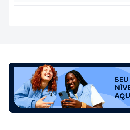
SEU
NÍV
AQU