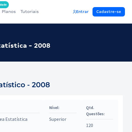
dade
Planos
Tutoriais
Entrar
Cadastre-se
atística - 2008
tístico - 2008
Nível:
Qtd.
Questões:
ea Estatística
Superior
120