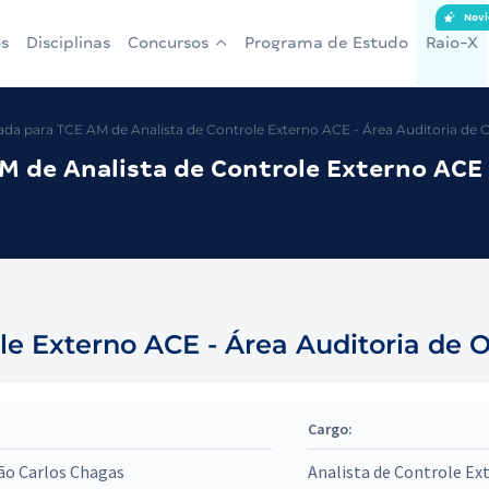
Novi
s
Disciplinas
Concursos
Programa de Estudo
Raio-X
a para TCE AM de Analista de Controle Externo ACE - Área Auditoria de O
 de Analista de Controle Externo ACE 
le Externo ACE - Área Auditoria de O
Cargo:
ão Carlos Chagas
Analista de Controle Ex