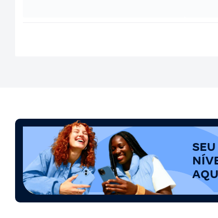
SEU
NÍV
AQU