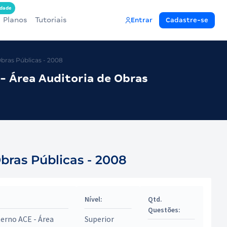
dade
Planos
Tutoriais
Entrar
Cadastre-se
bras Públicas - 2008
- Área Auditoria de Obras
bras Públicas - 2008
Nível:
Qtd.
Questões:
terno ACE - Área
Superior