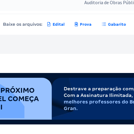
Auditoria de Obras Públi
Baixe os arquivos:
Edital
Prova
Gabarito
Destrave a preparação com
 PRÓXIMO
Com a Assinatura Ilimitada
EL COMEÇA
melhores professores do Br
I
Gran.