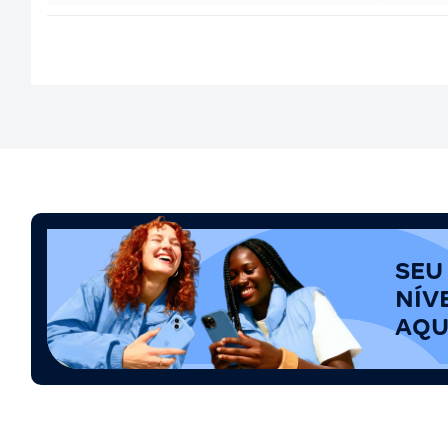
SEU
NÍV
AQU