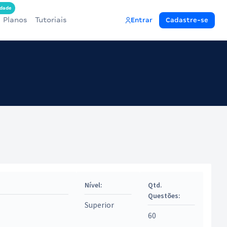
dade
Planos
Tutoriais
Entrar
Cadastre-se
Nível:
Qtd.
Questões:
Superior
60