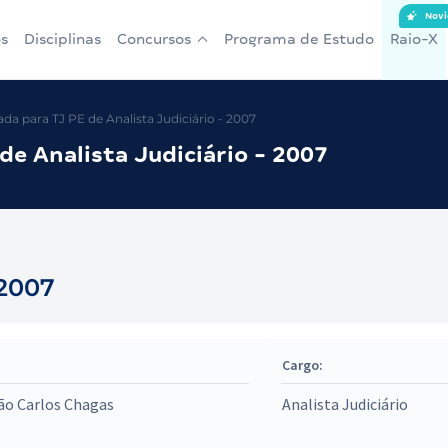
Novi
s
Disciplinas
Concursos
Programa de Estudo
Raio-X
a para TJ PE de Analista Judiciário - 2007
e Analista Judiciário - 2007
 2007
Cargo:
ão Carlos Chagas
Analista Judiciário