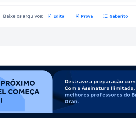
Baixe os arquivos:
Edital
Prova
Gabarito
Destrave a preparação com
 PRÓXIMO
Com a Assinatura Ilimitada
EL COMEÇA
melhores professores do Br
I
Gran.