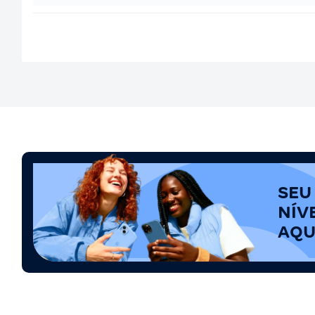
SEU
NÍV
AQU