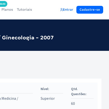
dade
Planos
Tutoriais
Entrar
Cadastre-se
/ Ginecologia - 2007
Nível:
Qtd.
Questões:
a Medicina /
Superior
60